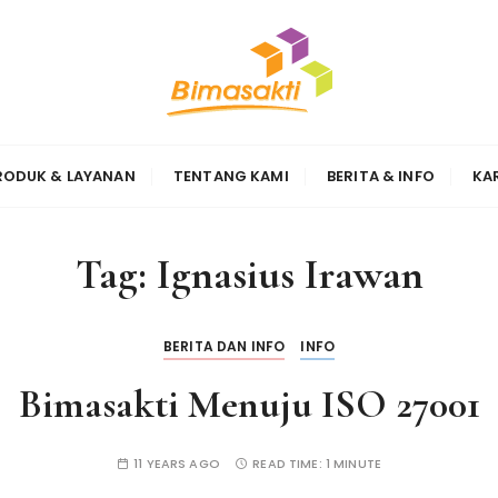
Sinergi
RODUK & LAYANAN
TENTANG KAMI
BERITA & INFO
KA
Tag:
Ignasius Irawan
BERITA DAN INFO
INFO
Bimasakti Menuju ISO 27001
11 YEARS AGO
READ TIME:
1 MINUTE