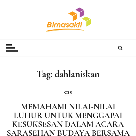
S
k
i
p
t
Bimasakti Multi Sinergi
PT Bimasakti Multi Sinergi
o
c
o
n
Tag:
dahlaniskan
t
e
n
CSR
t
MEMAHAMI NILAI-NILAI
LUHUR UNTUK MENGGAPAI
KESUKSESAN DALAM ACARA
SARASEHAN BUDAYA BERSAMA