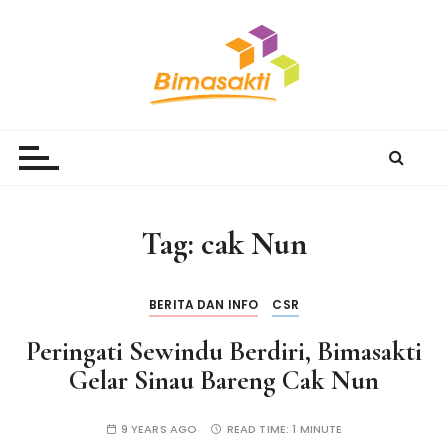
S
k
i
p
t
Bimasakti Multi Sinergi
PT Bimasakti Multi Sinergi
o
c
o
n
Tag:
cak Nun
t
e
n
BERITA DAN INFO
CSR
t
Peringati Sewindu Berdiri, Bimasakti
Gelar Sinau Bareng Cak Nun
9 YEARS AGO
READ TIME:
1 MINUTE