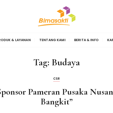
Sinergi
RODUK & LAYANAN
TENTANG KAMI
BERITA & INFO
KA
Tag:
Budaya
CSR
Sponsor Pameran Pusaka Nusan
Bangkit”