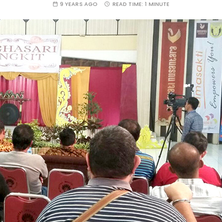
9 YEARS AGO
READ TIME:
1 MINUTE