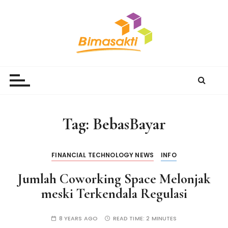
S
k
i
p
t
Bimasakti Multi Sinergi
PT Bimasakti Multi Sinergi
o
c
o
n
Tag:
BebasBayar
t
e
n
FINANCIAL TECHNOLOGY NEWS
INFO
t
Jumlah Coworking Space Melonjak
meski Terkendala Regulasi
8 YEARS AGO
READ TIME:
2 MINUTES