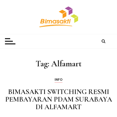
S
k
i
p
t
Bimasakti Multi Sinergi
PT Bimasakti Multi Sinergi
o
c
o
n
Tag:
Alfamart
t
e
n
INFO
t
BIMASAKTI SWITCHING RESMI
PEMBAYARAN PDAM SURABAYA
DI ALFAMART