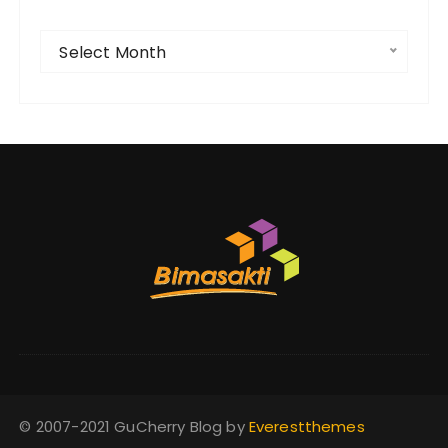
F
Select Month
i
l
t
e
r
© 2007-2021 GuCherry Blog by
Everestthemes