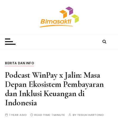
S
k
i
p
t
Bimasakti Multi Sinergi
PT Bimasakti Multi Sinergi
o
c
o
n
t
BERITA DAN INFO
e
Podcast WinPay x Jalin: Masa
n
t
Depan Ekosistem Pembayaran
dan Inklusi Keuangan di
Indonesia
1 YEAR AGO
READ TIME:
1 MINUTE
BY
TEGUH HARTONO