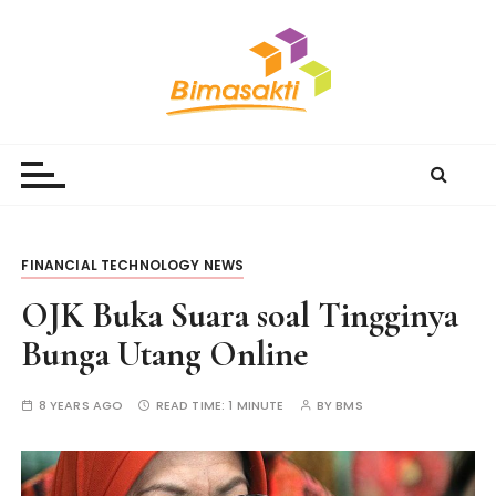
S
k
i
p
t
Bimasakti Multi Sinergi
PT Bimasakti Multi Sinergi
o
c
o
n
t
FINANCIAL TECHNOLOGY NEWS
e
OJK Buka Suara soal Tingginya
n
t
Bunga Utang Online
8 YEARS AGO
READ TIME:
1 MINUTE
BY
BMS