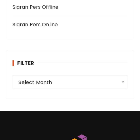
Siaran Pers Offline
Siaran Pers Online
FILTER
F
Select Month
i
l
t
e
r