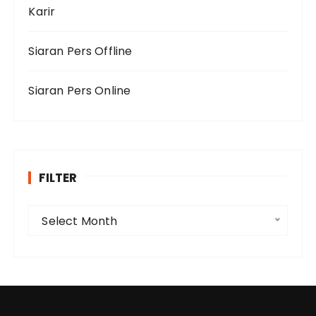
Karir
Siaran Pers Offline
Siaran Pers Online
FILTER
F
Select Month
i
l
t
e
r