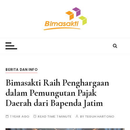
S
k
i
p
t
Bimasakti Multi Sinergi
PT Bimasakti Multi Sinergi
o
c
o
n
t
BERITA DAN INFO
e
Bimasakti Raih Penghargaan
n
t
dalam Pemungutan Pajak
Daerah dari Bapenda Jatim
1 YEAR AGO
READ TIME:
1 MINUTE
BY
TEGUH HARTONO