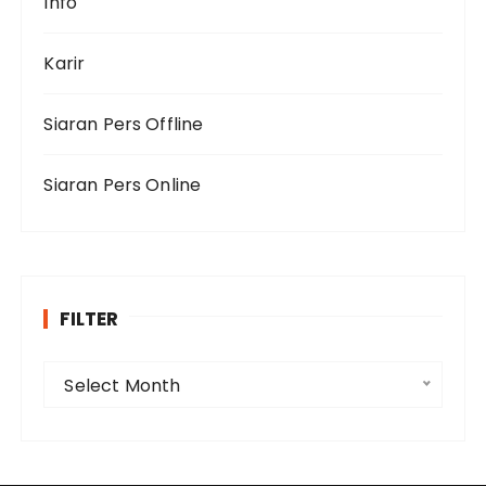
Info
Karir
Siaran Pers Offline
Siaran Pers Online
FILTER
F
Select Month
i
l
t
e