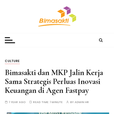
S
k
i
p
t
Bimasakti Multi Sinergi
PT Bimasakti Multi Sinergi
o
c
o
n
t
CULTURE
e
Bimasakti dan MKP Jalin Kerja
n
t
Sama Strategis Perluas Inovasi
Keuangan di Agen Fastpay
1 YEAR AGO
READ TIME:
1 MINUTE
BY
ADMIN HR