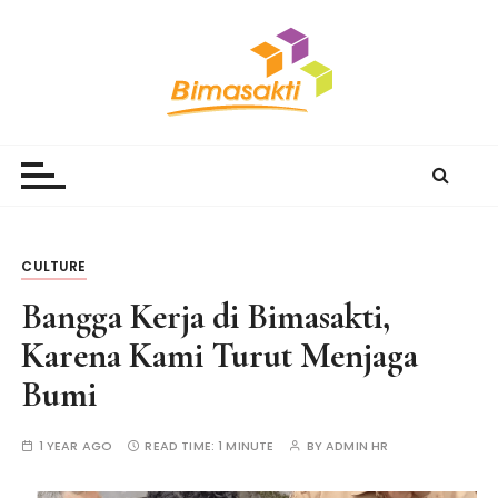
S
k
i
p
t
Bimasakti Multi Sinergi
PT Bimasakti Multi Sinergi
o
c
o
n
t
CULTURE
e
Bangga Kerja di Bimasakti,
n
t
Karena Kami Turut Menjaga
Bumi
1 YEAR AGO
READ TIME:
1 MINUTE
BY
ADMIN HR