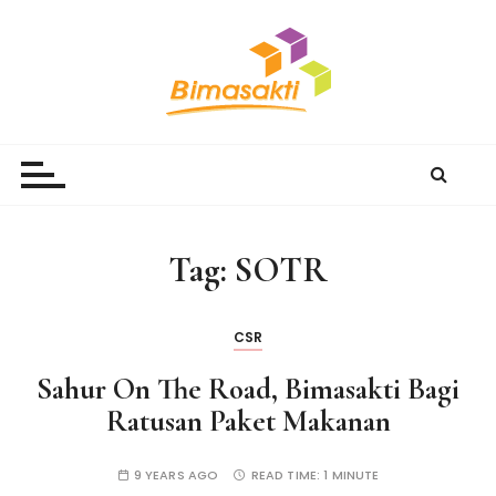
S
k
i
p
t
Bimasakti Multi Sinergi
PT Bimasakti Multi Sinergi
o
c
o
n
Tag:
SOTR
t
e
n
CSR
t
Sahur On The Road, Bimasakti Bagi
Ratusan Paket Makanan
9 YEARS AGO
READ TIME:
1 MINUTE