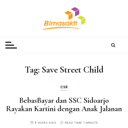
S
k
i
p
t
Bimasakti Multi Sinergi
PT Bimasakti Multi Sinergi
o
c
o
n
Tag:
Save Street Child
t
e
n
CSR
t
BebasBayar dan SSC Sidoarjo
Rayakan Kartini dengan Anak Jalanan
9 YEARS AGO
READ TIME:
1 MINUTE