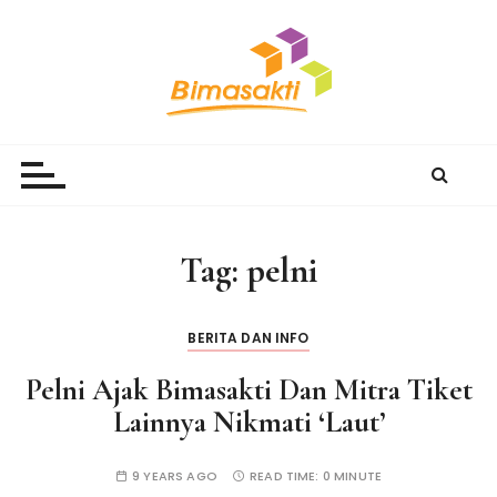
S
k
i
p
t
Bimasakti Multi Sinergi
PT Bimasakti Multi Sinergi
o
c
o
n
Tag:
pelni
t
e
n
BERITA DAN INFO
t
Pelni Ajak Bimasakti Dan Mitra Tiket
Lainnya Nikmati ‘Laut’
9 YEARS AGO
READ TIME:
0 MINUTE