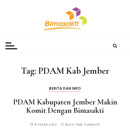
S
k
i
p
t
Bimasakti Multi Sinergi
PT Bimasakti Multi Sinergi
o
c
o
n
Tag:
PDAM Kab Jember
t
e
n
BERITA DAN INFO
t
PDAM Kabupaten Jember Makin
Komit Dengan Bimasakti
8 YEARS AGO
READ TIME:
0 MINUTE