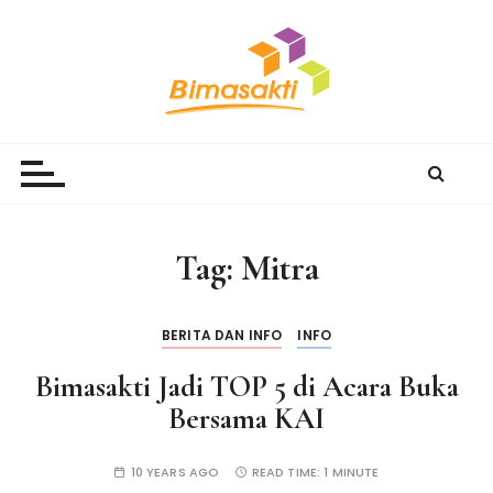
S
k
i
p
t
Bimasakti Multi Sinergi
PT Bimasakti Multi Sinergi
o
c
o
n
Tag:
Mitra
t
e
n
BERITA DAN INFO
INFO
t
Bimasakti Jadi TOP 5 di Acara Buka
Bersama KAI
10 YEARS AGO
READ TIME:
1 MINUTE