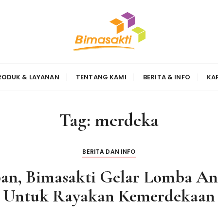
Sinergi
RODUK & LAYANAN
TENTANG KAMI
BERITA & INFO
KA
Tag:
merdeka
BERITA DAN INFO
ban, Bimasakti Gelar Lomba A
Untuk Rayakan Kemerdekaan