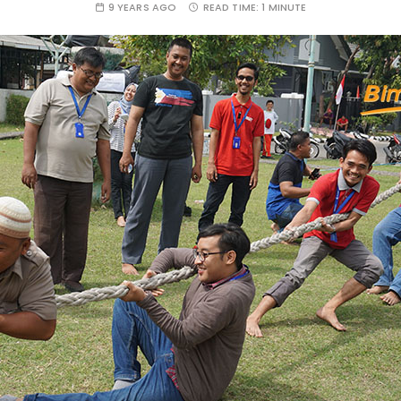
9 YEARS AGO
READ TIME:
1 MINUTE