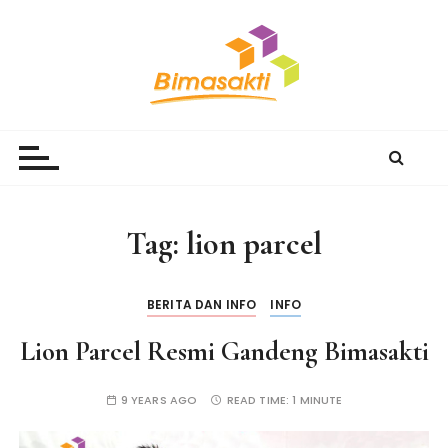
S
k
i
p
t
Bimasakti Multi Sinergi
PT Bimasakti Multi Sinergi
o
c
o
n
Tag:
lion parcel
t
e
n
BERITA DAN INFO
INFO
t
Lion Parcel Resmi Gandeng Bimasakti
9 YEARS AGO
READ TIME:
1 MINUTE