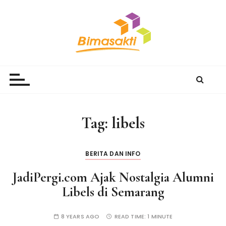
S
k
i
p
t
Bimasakti Multi Sinergi
PT Bimasakti Multi Sinergi
o
c
o
n
Tag:
libels
t
e
n
BERITA DAN INFO
t
JadiPergi.com Ajak Nostalgia Alumni
Libels di Semarang
8 YEARS AGO
READ TIME:
1 MINUTE