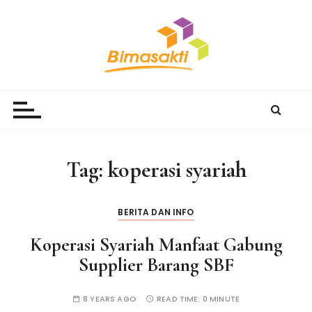
S
k
i
p
t
Bimasakti Multi Sinergi
PT Bimasakti Multi Sinergi
o
c
o
n
Tag:
koperasi syariah
t
e
n
BERITA DAN INFO
t
Koperasi Syariah Manfaat Gabung
Supplier Barang SBF
8 YEARS AGO
READ TIME:
0 MINUTE