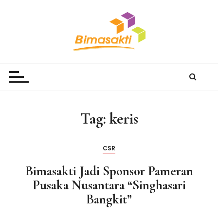
S
k
i
p
t
Bimasakti Multi Sinergi
PT Bimasakti Multi Sinergi
o
c
o
n
Tag:
keris
t
e
n
CSR
t
Bimasakti Jadi Sponsor Pameran
Pusaka Nusantara “Singhasari
Bangkit”