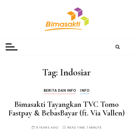
S
k
i
p
t
Bimasakti Multi Sinergi
PT Bimasakti Multi Sinergi
o
c
o
n
Tag:
Indosiar
t
e
n
BERITA DAN INFO
INFO
t
Bimasakti Tayangkan TVC Tomo
Fastpay & BebasBayar (ft. Via Vallen)
9 YEARS AGO
READ TIME:
1 MINUTE