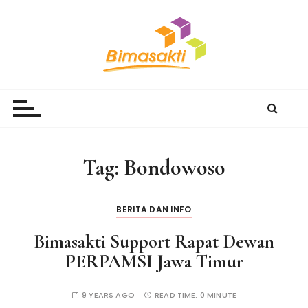
S
k
i
p
t
Bimasakti Multi Sinergi
PT Bimasakti Multi Sinergi
o
c
o
n
Tag:
Bondowoso
t
e
n
BERITA DAN INFO
t
Bimasakti Support Rapat Dewan
PERPAMSI Jawa Timur
9 YEARS AGO
READ TIME:
0 MINUTE