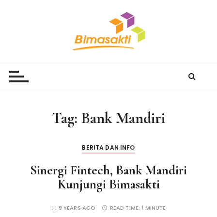
S
k
i
p
t
Bimasakti Multi Sinergi
PT Bimasakti Multi Sinergi
o
c
o
n
Tag:
Bank Mandiri
t
e
n
BERITA DAN INFO
t
Sinergi Fintech, Bank Mandiri
Kunjungi Bimasakti
9 YEARS AGO
READ TIME:
1 MINUTE