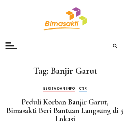
S
k
i
p
t
Bimasakti Multi Sinergi
PT Bimasakti Multi Sinergi
o
c
o
n
Tag:
Banjir Garut
t
e
n
BERITA DAN INFO
CSR
t
Peduli Korban Banjir Garut,
Bimasakti Beri Bantuan Langsung di 5
Lokasi