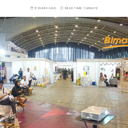
9 YEARS AGO
READ TIME:
1 MINUTE