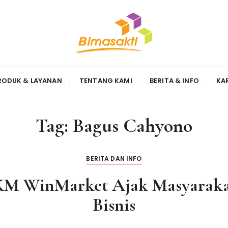
Sinergi
RODUK & LAYANAN
TENTANG KAMI
BERITA & INFO
KA
Tag:
Bagus Cahyono
BERITA DAN INFO
M WinMarket Ajak Masyaraka
Bisnis