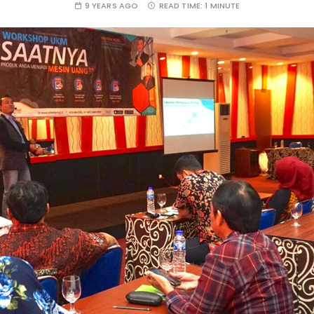
9 YEARS AGO
READ TIME:
1 MINUTE